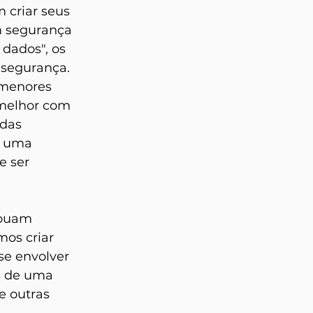
 criar seus 
m segurança 
dados", os 
segurança. 
 menores 
 melhor com 
das 
s uma 
e ser 
ibuam 
os criar 
e envolver 
s de uma 
e outras 