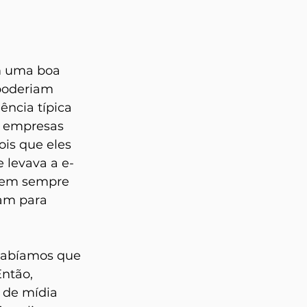
m uma boa 
poderiam 
ncia típica 
s empresas 
is que eles 
 levava a e-
 nem sempre 
am para 
sabíamos que 
ntão, 
de mídia 