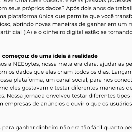
 teve uma ideia ousada: e se as pessoas pudess
om seus próprios dados? Após dois anos de trabal
a plataforma única que permite que você transf
lioso, abrindo novas maneiras de ganhar em um
artificial (IA) e o dinheiro digital estão se tornand
começou: de uma ideia à realidade
a NEEbytes, nossa meta era clara: ajudar as pe
om os dados que elas criam todos os dias. Lança
nossa plataforma, um canal social, para nos cone
como eles gostavam e testar diferentes maneiras d
. Nossa jornada envolveu testar diferentes tipos 
om empresas de anúncios e ouvir o que os usuários
 para ganhar dinheiro não era tão fácil quanto p