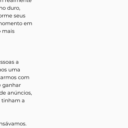
em realmente 
ho duro, 
orme seus 
 momento em 
o mais 
ssoas a 
mos uma 
ctarmos com 
e ganhar 
de anúncios, 
 tinham a 
ensávamos. 