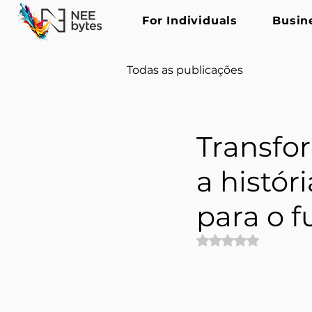
For Individuals
Busin
Todas as publicações
Transfo
a histór
para o f
Avaliado com NaN