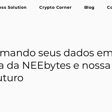
ess Solution
Crypto Corner
Blog
C
rmando seus dados em 
ia da NEEbytes e nossa
uturo
 de 5 estrelas.