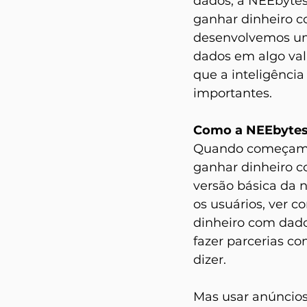
dados, a NEEbytes
ganhar dinheiro c
desenvolvemos um
dados em algo va
que a inteligência 
importantes.
Como a NEEbytes 
Quando começamos 
ganhar dinheiro c
versão básica da 
os usuários, ver 
dinheiro com dados
fazer parcerias c
dizer.
Mas usar anúncios