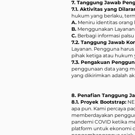
7. Tanggung Jawab Pen
7.1. Aktivitas yang Dilara
hukum yang berlaku, term
A.
Meniru identitas orang
B.
Menggunakan Layanan un
C.
Berbagi informasi pals
7.2. Tanggung Jawab Kon
Layanan. Pengguna harus 
pihak ketiga atau hukum 
7.3. Pengakuan Penggun
penggunaan data yang me
yang dikirimkan adalah a
8. Penafian Tanggung J
8.1. Proyek Bootstrap:
NEE
apa pun. Kami percaya pada
memberdayakan pengguna 
pandemi COVID ketika me
platform untuk ekonomi da