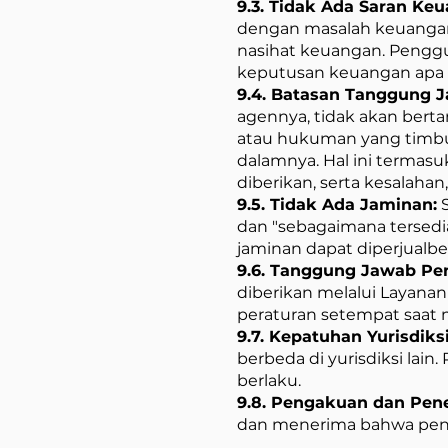
9.3. Tidak Ada Saran Ke
dengan masalah keuangan, 
nasihat keuangan. Pengg
keputusan keuangan apa p
9.4. Batasan Tanggung 
agennya, tidak akan berta
atau hukuman yang timbul
dalamnya. Hal ini termasu
diberikan, serta kesalahan,
9.5. Tidak Ada Jaminan:
S
dan "sebagaimana tersedia
jaminan dapat diperjualbe
9.6. Tanggung Jawab Pe
diberikan melalui Layan
peraturan setempat saat 
9.7. Kepatuhan Yurisdiksi
berbeda di yurisdiksi l
berlaku.
9.8. Pengakuan dan Pen
dan menerima bahwa pengg