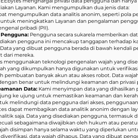
EEbytes menghargai privasi data pengguna dan hany
iakan Layanan. Kami mengumpulkan dua jenis data:
at mengumpulkan data analitis anonim, seperti pola pen
 untuk meningkatkan Layanan dan pengalaman pengguna
enal pribadi (PII).
n Pengguna:
Pengguna secara sukarela memberikan dat
ediakan pengguna ini mencakup tanggapan terhadap ka
i. Data yang dibuat pengguna berada di bawah kendali 
t dari mereka.
 menggunakan teknologi pengenalan wajah yang dise
ajah yang dikumpulkan hanya digunakan untuk verifik
pembuatan banyak akun atau akses robot. Data wajah a
engan benar untuk melindungi keamanan dan privasi
eamanan Data:
Kami menyimpan data yang dihasilkan
ujung ke ujung untuk memastikan keamanan dan keraha
 untuk melindungi data pengguna dari akses, penggunaa
s dapat membagikan data analitik anonim dengan layan
alitik saja. Data yang disediakan pengguna, termasuk da
kecuali sebagaimana diwajibkan oleh hukum atau peratu
jah disimpan hanya selama waktu yang diperlukan untu
diverifikasi, data wajah dihapus. Data yang dibuat p