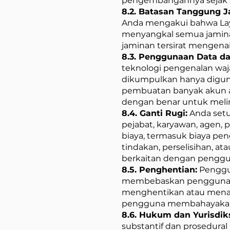
pengembangannya sejak sa
8.2. Batasan Tanggung 
Anda mengakui bahwa Laya
menyangkal semua jaminan
jaminan tersirat mengena
8.3. Penggunaan Data d
teknologi pengenalan waj
dikumpulkan hanya digun
pembuatan banyak akun at
dengan benar untuk meli
8.4. Ganti Rugi:
Anda setu
pejabat, karyawan, agen, 
biaya, termasuk biaya pe
tindakan, perselisihan, a
berkaitan dengan penggu
8.5. Penghentian:
Penggun
membebaskan pengguna da
menghentikan atau menang
pengguna membahayakan 
8.6. Hukum dan Yurisdik
substantif dan prosedura