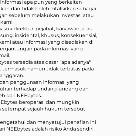
nformasi apa pun yang berkaitan
kan dan tidak boleh ditafsirkan sebagai
gan sebelum melakukan investasi atau
 kami.
asuk direktur, pejabat, karyawan, atau
ung, insidental, khusus, konsekuensial,
mi atau informasi yang disediakan di
etergantungan pada informasi yang
mail.
tes tersedia atas dasar "apa adanya"
at, termasuk namun tidak terbatas pada
langgaran.
 dan penggunaan informasi yang
atuhan terhadap undang-undang dan
h dari NEEbytes.
EEbytes beroperasi dan mungkin
m setempat sejauh hukum tersebut
getahui dan menyetujui penafian ini
 NEEbytes adalah risiko Anda sendiri.