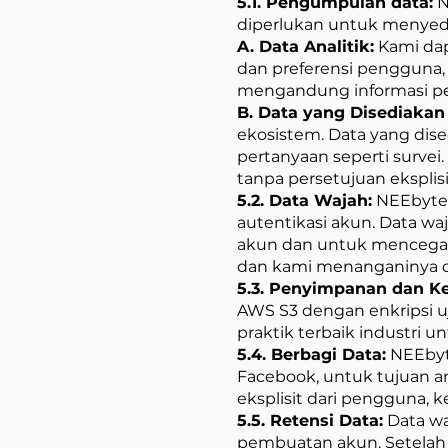
5.1. Pengumpulan data:
N
diperlukan untuk menyed
A. Data Analitik:
Kami dap
dan preferensi pengguna,
mengandung informasi peng
B. Data yang Disediaka
ekosistem. Data yang dis
pertanyaan seperti surve
tanpa persetujuan eksplisi
5.2. Data Wajah:
NEEbytes
autentikasi akun. Data w
akun dan untuk mencegah 
dan kami menanganinya d
5.3. Penyimpanan dan K
AWS S3 dengan enkripsi 
praktik terbaik industri
5.4. Berbagi Data:
NEEbyte
Facebook, untuk tujuan an
eksplisit dari pengguna, 
5.5. Retensi Data:
Data wa
pembuatan akun. Setelah 