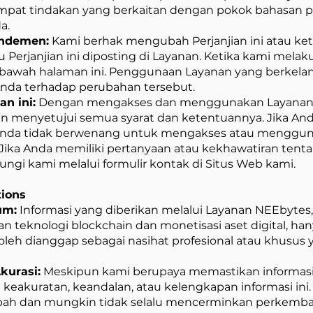
tempat tindakan yang berkaitan dengan pokok bahasan pe
a.
andemen:
Kami berhak mengubah Perjanjian ini atau ket
aru Perjanjian ini diposting di Layanan. Ketika kami mel
n bawah halaman ini. Penggunaan Layanan yang berkela
nda terhadap perubahan tersebut.
n ini:
Dengan mengakses dan menggunakan Layanan,
an menyetujui semua syarat dan ketentuannya. Jika An
i, Anda tidak berwenang untuk mengakses atau menggu
Jika Anda memiliki pertanyaan atau kekhawatiran tenta
ungi kami melalui formulir kontak di Situs Web kami.
tions
um:
Informasi yang diberikan melalui Layanan NEEbytes
n teknologi blockchain dan monetisasi aset digital, h
 boleh dianggap sebagai nasihat profesional atau khusu
kurasi:
Meskipun kami berupaya memastikan informasi 
eakuratan, keandalan, atau kelengkapan informasi ini.
bah dan mungkin tidak selalu mencerminkan perkemban