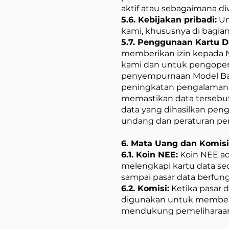
aktif atau sebagaimana d
5.6. Kebijakan pribadi:
Un
kami, khususnya di bagian
5.7. Penggunaan Kartu D
memberikan izin kepada 
kami dan untuk pengoperas
penyempurnaan Model Baha
peningkatan pengalaman 
memastikan data tersebu
data yang dihasilkan peng
undang dan peraturan per
6. Mata Uang dan Komisi
6.1. Koin NEE:
Koin NEE ad
melengkapi kartu data sec
sampai pasar data berfun
6.2. Komisi:
Ketika pasar 
digunakan untuk membeli 
mendukung pemeliharaa