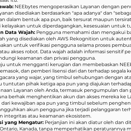
at itu.
Jawab:
NEEbytes mengoperasikan Layanan dengan penuh
nan disediakan berdasarkan "apa adanya" dan "sebagai
 dalam bentuk apa pun, baik tersurat maupun tersirat
i kelayakan untuk diperdagangkan, kesesuaian untuk tu
an Data Wajah:
Pengguna memahami dan mengakui b
ah yang disediakan oleh AWS Rekognition untuk autent
akan untuk verifikasi pengguna selama proses pemb
au akses robot. Data wajah adalah informasi sensitif
ndungi keamanan dan privasi pengguna.
ju untuk mengganti kerugian dan membebaskan NEEbytes 
pemasok, dan pemberi lisensi dari dan terhadap segala k
ngacara yang wajar, yang timbul sehubungan dengan atau
tau tuntutan pihak ketiga apa pun yang diajukan terhada
naan Layanan oleh Anda, termasuk pengumpulan dan 
a berhak menghentikan akun dan akses mereka ke Lay
ri kewajiban apa pun yang timbul sebelum penghent
guhkan akun pengguna jika terjadi pelanggaran terha
integritas atau keamanan ekosistem.
si yang Mengatur:
Perjanjian ini akan diatur oleh dan 
l Ontario, Kanada, tanpa memperhatikan peraturannya m