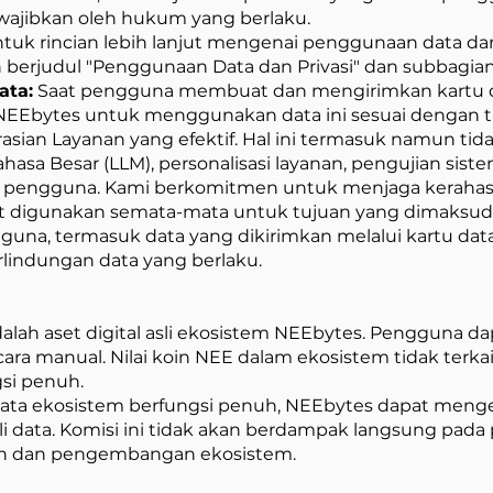
iwajibkan oleh hukum yang berlaku.
tuk rincian lebih lanjut mengenai penggunaan data dan pr
 berjudul "Penggunaan Data dan Privasi" dan subbagian
ata:
Saat pengguna membuat dan mengirimkan kartu d
NEEbytes untuk menggunakan data ini sesuai dengan t
ian Layanan yang efektif. Hal ini termasuk namun tida
sa Besar (LLM), personalisasi layanan, pengujian sist
pengguna. Kami berkomitmen untuk menjaga kerahasiaa
t digunakan semata-mata untuk tujuan yang dimaksu
guna, termasuk data yang dikirimkan melalui kartu dat
lindungan data yang berlaku.
alah aset digital asli ekosistem NEEbytes. Pengguna 
ara manual. Nilai koin NEE dalam ekosistem tidak terk
gsi penuh.
data ekosistem berfungsi penuh, NEEbytes dapat menge
data. Komisi ini tidak akan berdampak langsung pada 
n dan pengembangan ekosistem.