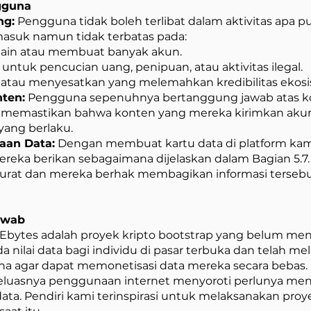
gguna
ng:
Pengguna tidak boleh terlibat dalam aktivitas apa 
asuk namun tidak terbatas pada:
 lain atau membuat banyak akun.
tuk pencucian uang, penipuan, atau aktivitas ilegal.
u atau menyesatkan yang melemahkan kredibilitas ekos
ten:
Pengguna sepenuhnya bertanggung jawab atas ko
memastikan bahwa konten yang mereka kirimkan akura
yang berlaku.
aan Data:
Dengan membuat kartu data di platform ka
reka berikan sebagaimana dijelaskan dalam Bagian 5
kurat dan mereka berhak membagikan informasi tersebu
awab
bytes adalah proyek kripto bootstrap yang belum m
 nilai data bagi individu di pasar terbuka dan telah mela
agar dapat memonetisasi data mereka secara bebas. I
luasnya penggunaan internet menyoroti perlunya men
ta. Pendiri kami terinspirasi untuk melaksanakan proye