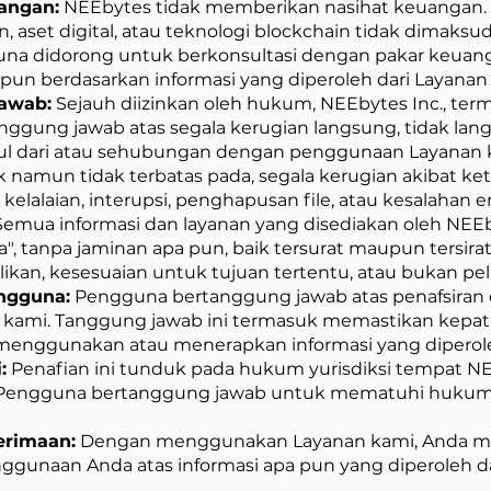
uangan:
NEEbytes tidak memberikan nasihat keuangan. I
aset digital, atau teknologi blockchain tidak dimaksud
una didorong untuk berkonsultasi dengan pakar keuan
un berdasarkan informasi yang diperoleh dari Layanan
Jawab:
Sejauh diizinkan oleh hukum, NEEbytes Inc., term
nggung jawab atas segala kerugian langsung, tidak langs
 dari atau sehubungan dengan penggunaan Layanan ka
k namun tidak terbatas pada, segala kerugian akibat k
 kelalaian, interupsi, penghapusan file, atau kesalahan e
emua informasi dan layanan yang disediakan oleh NEEby
", tanpa jaminan apa pun, baik tersurat maupun tersir
likan, kesesuaian untuk tujuan tertentu, atau bukan pe
ngguna:
Pengguna bertanggung jawab atas penafsiran
an kami. Tanggung jawab ini termasuk memastikan kep
menggunakan atau menerapkan informasi yang diperole
:
Penafian ini tunduk pada hukum yurisdiksi tempat N
ain. Pengguna bertanggung jawab untuk mematuhi huku
erimaan:
Dengan menggunakan Layanan kami, Anda men
unaan Anda atas informasi apa pun yang diperoleh dari