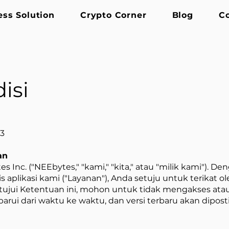
ess Solution
Crypto Corner
Blog
C
isi
23
an
s Inc. ("NEEbytes," "kami," "kita," atau "milik kami"
s aplikasi kami ("Layanan"), Anda setuju untuk terikat o
yetujui Ketentuan ini, mohon untuk tidak mengakses a
arui dari waktu ke waktu, dan versi terbaru akan diposti